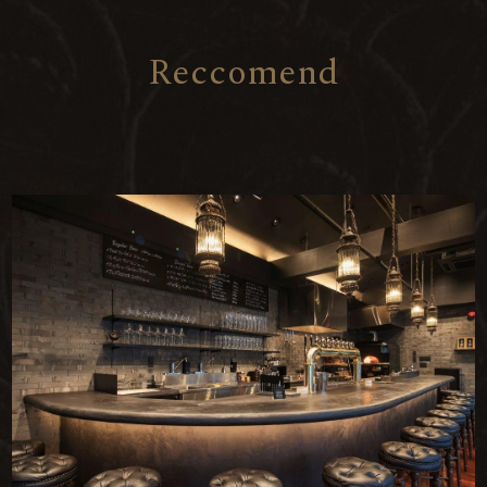
R
e
c
c
o
m
e
n
d