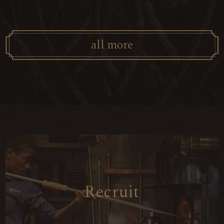
a
l
l
m
o
r
e
R
e
c
r
u
i
t