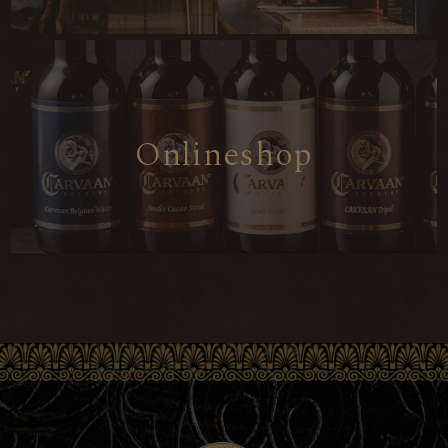
O
n
l
i
n
e
s
h
o
p