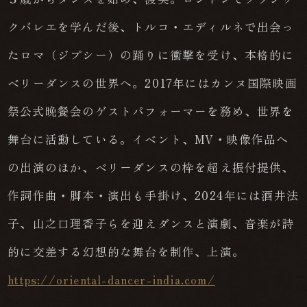
クバレエを学んだ後、トルコ・エディルネで出会っ
たロマ（ジプシー）の踊りに衝撃を受け、本格的に
ベリーダンスの世界へ。2017年にはカンヌ国際映画
祭公式晩餐会のゲストパフォーマーを務め、世界を
舞台に活動している。イベント、MV・映像作品へ
の出演のほか、ベリーダンスの枠を超え振付提供、
作詞作曲・脚本・演出も手掛け、2024年には酒井法
子、山之口理香子らを迎えダンスと演劇、音楽が詩
的に交差する幻想的な舞台を制作、上演。
https://oriental-dancer-india.com/