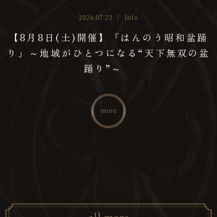
2026.07.23
/
Info
【8月8日(土)開催】「はんのう昭和盆踊
り」～地域がひとつになる“天下無双の盆
踊り”～
more