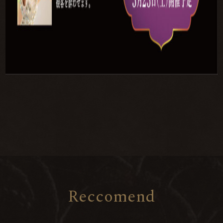
R
e
c
c
o
m
e
n
d