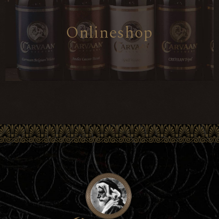
O
n
l
i
n
e
s
h
o
p