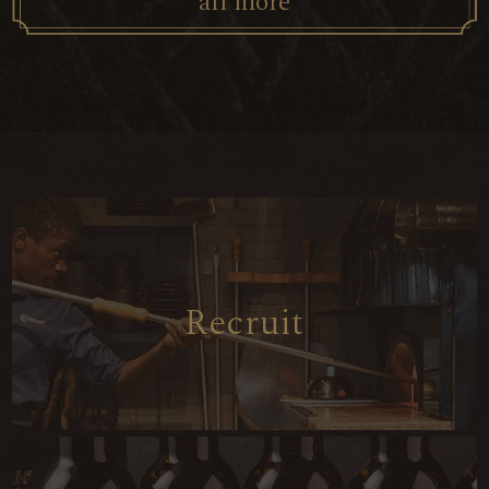
a
l
l
m
o
r
e
R
e
c
r
u
i
t