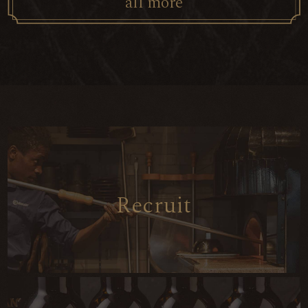
a
l
l
m
o
r
e
R
e
c
r
u
i
t