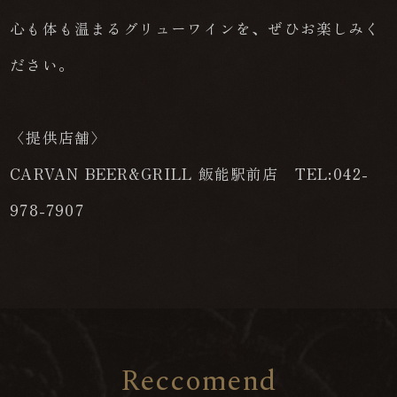
心も体も温まるグリューワインを、ぜひお楽しみく
ださい。
〈提供店舗〉
CARVAN BEER&GRILL 飯能駅前店 TEL:042-
978-7907
R
e
c
c
o
m
e
n
d