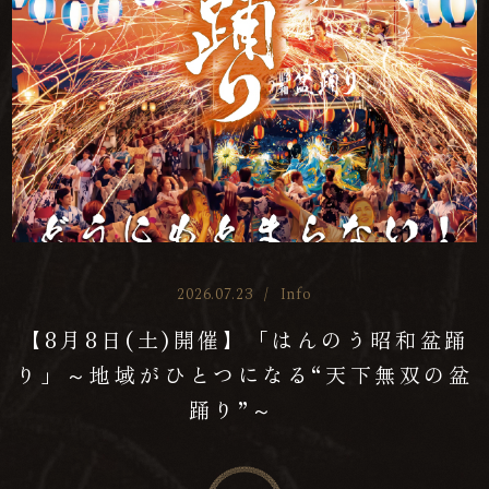
2026.07.23
/
Info
【8月8日(土)開催】「はんのう昭和盆踊
り」～地域がひとつになる“天下無双の盆
踊り”～