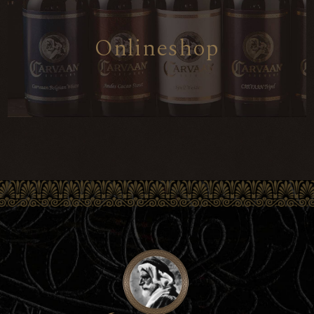
O
n
l
i
n
e
s
h
o
p