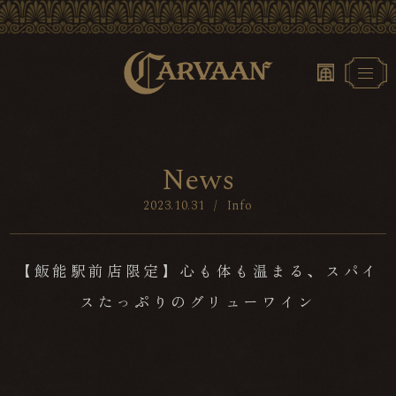
N
e
w
s
2023.10.31
/
Info
【飯能駅前店限定】心も体も温まる、スパイ
スたっぷりのグリューワイン