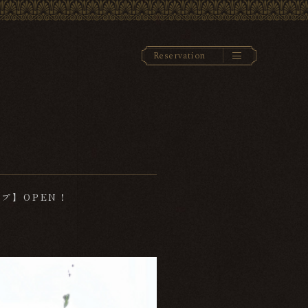
R
e
s
e
r
v
a
t
i
o
n
ップ】OPEN！