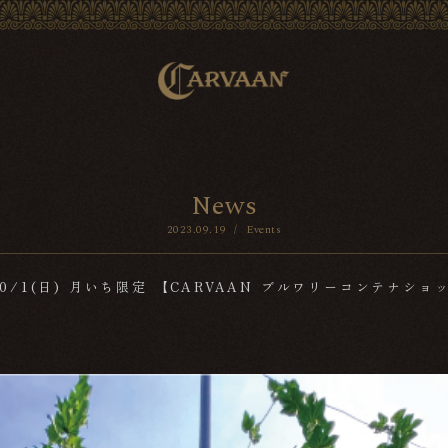
N
e
w
s
2023.09.19
/
Events
・10/1(日) 月いち限定 【CARVAAN ブルワリーコンテナショ