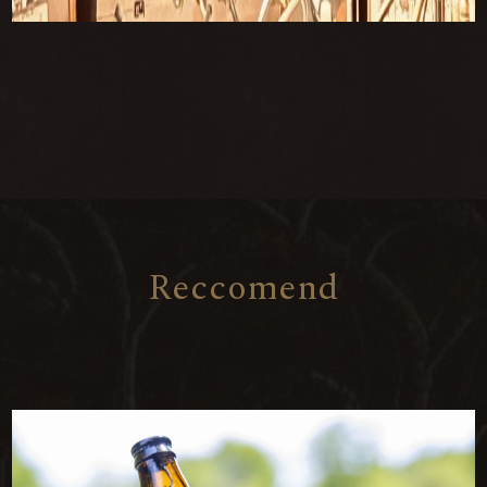
R
e
c
c
o
m
e
n
d