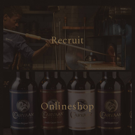
R
e
c
r
u
i
t
O
n
l
i
n
e
s
h
o
p