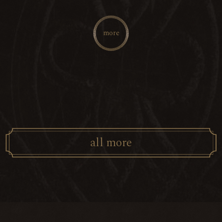
more
a
l
l
m
o
r
e