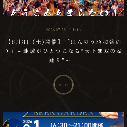
2026.07.23
/
Info
【8月8日(土)開催】「はんのう昭和盆踊
り」～地域がひとつになる“天下無双の盆
踊り”～
more