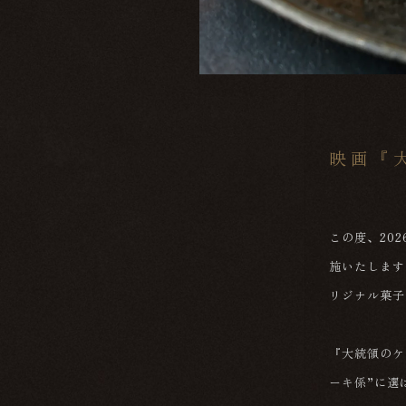
映画『
この度、20
施いたします
リジナル菓子
『大統領のケ
ーキ係”に選