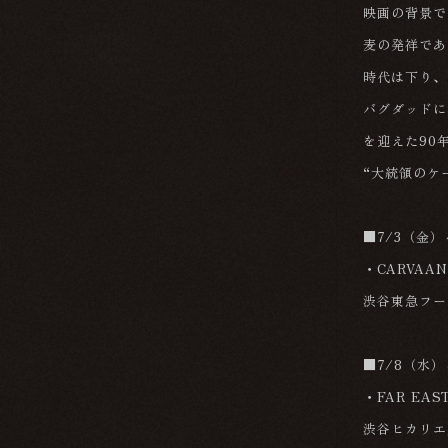
映画の背景で
麦の発祥であ
時代は下り、
バグダッドに
を迎えた90
“大統領のケ
■7/3（金
・CARVAA
渋谷東急フー
■7/8（水
・FAR EA
渋谷ヒカリエ