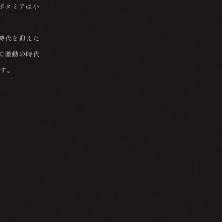
ポタミアは小
時代を迎えた
て激動の時代
です。