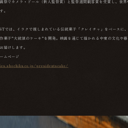
画祭でカメラ・ドール（新人監督賞）と監督週間観客賞を受賞し、世界
す。
EASTでは、イラクで親しまれている伝統菓子「クレイチャ」をベースに
作菓子”大統領のケーキ”を開発。映画を通じて描かれる中東の文化や
お届けします。
ームページ
ies.shochiku.co.jp/presidentscake/