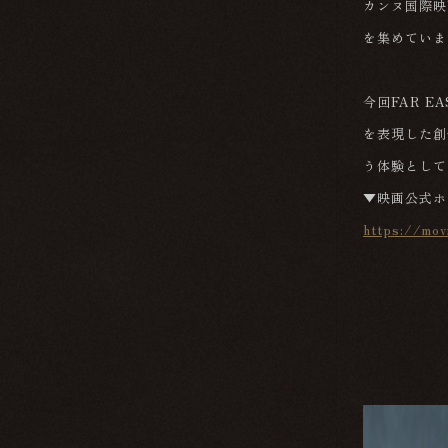
カンヌ国際映
を集めていま
今回FAR 
を表現した創
う体験として
▼映画公式ホ
https://mov