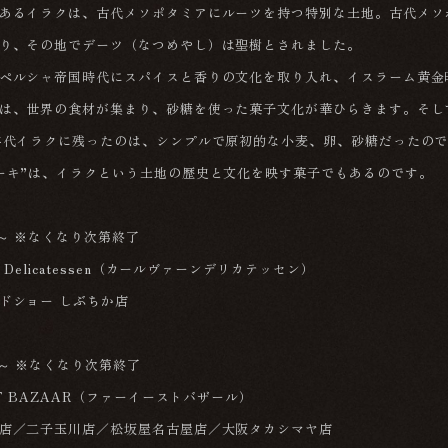
あるイラクは、古代メソポタミアにルーツを持つ特別な土地。古代メソ
り、その地でデーツ（なつめやし）は聖樹とされました。
ペルシャ帝国時代にスパイスと香りの文化を取り入れ、イスラーム黄金
は、世界の食材が集まり、砂糖を使った菓子文化が華ひらきます。そし
年代イラクに残ったのは、シンプルで原初的な小麦、卵、砂糖だったの
ーキ”は、イラクという土地の歴史と文化を映す菓子でもあるのです。
）～ ※なくなり次第終了
N Delicatessen（カールヴァーンデリカテッセン）
ドショー しぶちか店
）～ ※なくなり次第終了
ST BAZAAR（ファーイーストバザール）
店／二子玉川店／松坂屋名古屋店／大阪タカシマヤ店