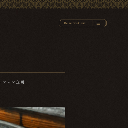
R
e
s
e
r
v
a
t
i
o
n
レーション企画