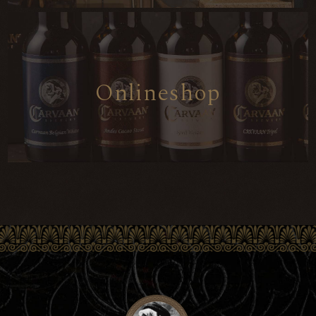
O
n
l
i
n
e
s
h
o
p