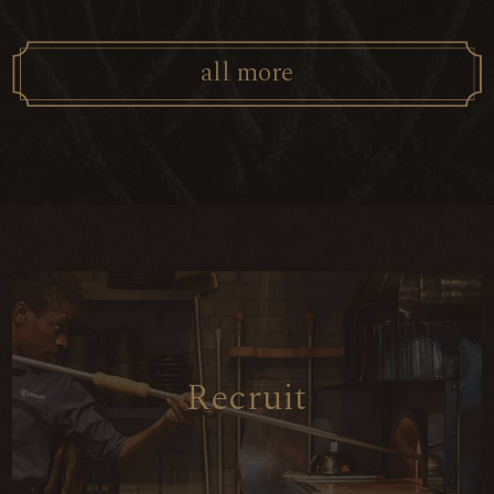
a
l
l
m
o
r
e
R
e
c
r
u
i
t