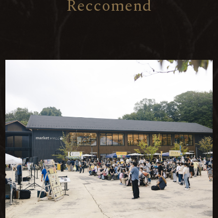
R
e
c
c
o
m
e
n
d