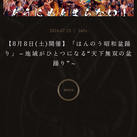
2026.07.23
/
Info
【8月8日(土)開催】「はんのう昭和盆踊
り」～地域がひとつになる“天下無双の盆
踊り”～
more