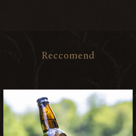
R
e
c
c
o
m
e
n
d