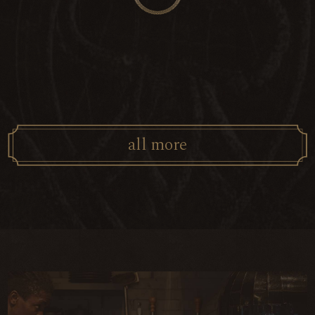
a
l
l
m
o
r
e