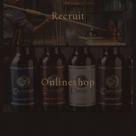
R
e
c
r
u
i
t
O
n
l
i
n
e
s
h
o
p