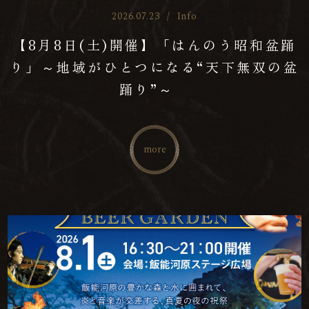
2026.07.23
/
Info
【8月8日(土)開催】「はんのう昭和盆踊
り」～地域がひとつになる“天下無双の盆
踊り”～
more