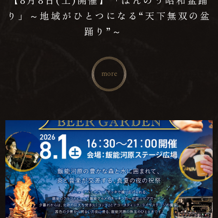
【8月8日(土)開催】「はんのう昭和盆踊
り」～地域がひとつになる“天下無双の盆
踊り”～
more