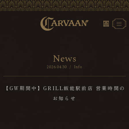
N
e
w
s
2026.04.30
/
Info
【GW期間中】GRILL飯能駅前店 営業時間の
お知らせ