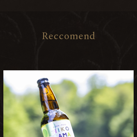
R
e
c
c
o
m
e
n
d