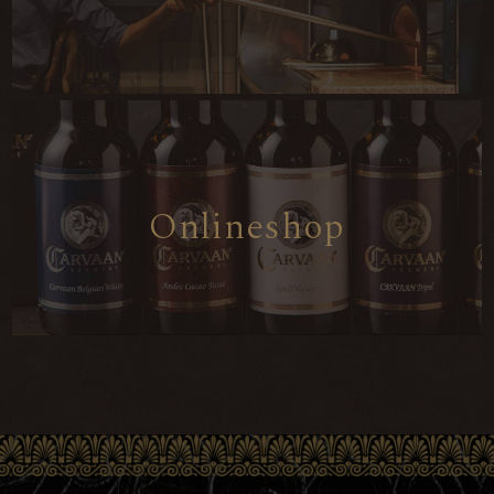
O
n
l
i
n
e
s
h
o
p