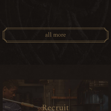
a
l
l
m
o
r
e
R
e
c
r
u
i
t