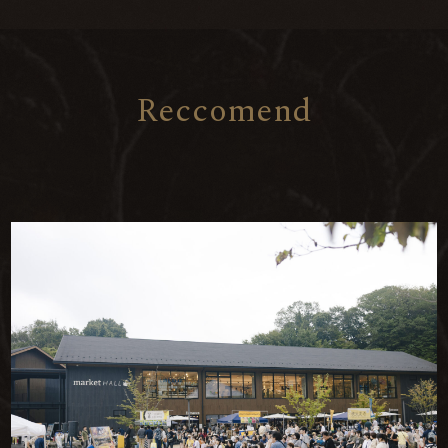
R
e
c
c
o
m
e
n
d