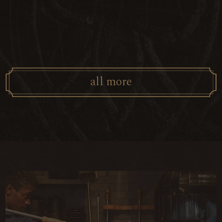
a
l
l
m
o
r
e