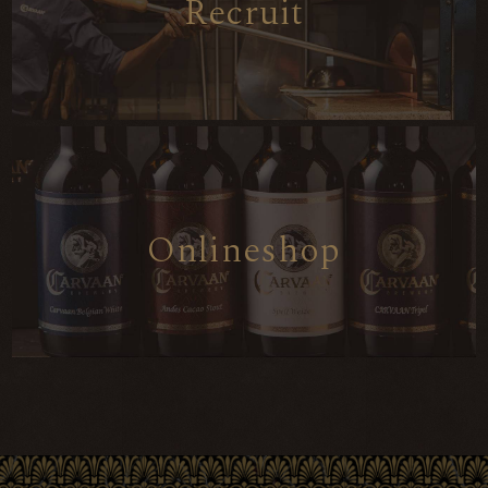
R
e
c
r
u
i
t
O
n
l
i
n
e
s
h
o
p