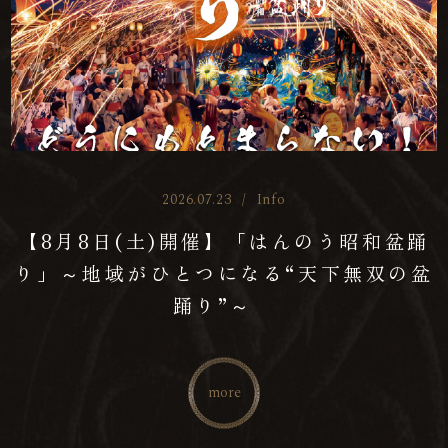
2026.07.23
/
Info
【8月8日(土)開催】「はんのう昭和盆踊
り」～地域がひとつになる“天下無双の盆
踊り”～
more