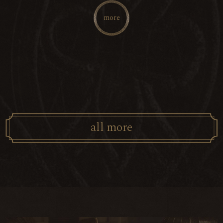
more
a
l
l
m
o
r
e