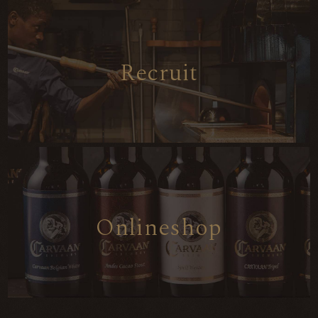
R
e
c
r
u
i
t
O
n
l
i
n
e
s
h
o
p