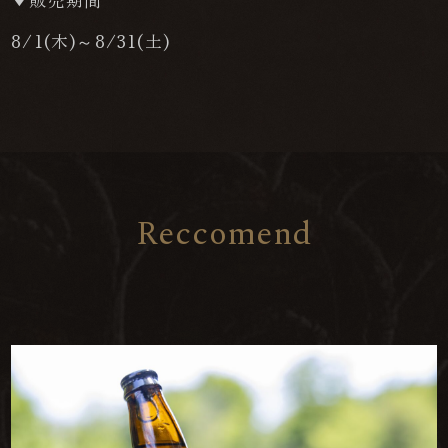
▼販売期間
8/1(木)～8/31(土)
R
e
c
c
o
m
e
n
d