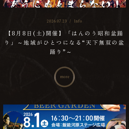
2026.07.23
/
Info
【8月8日(土)開催】「はんのう昭和盆踊
り」～地域がひとつになる“天下無双の盆
踊り”～
more