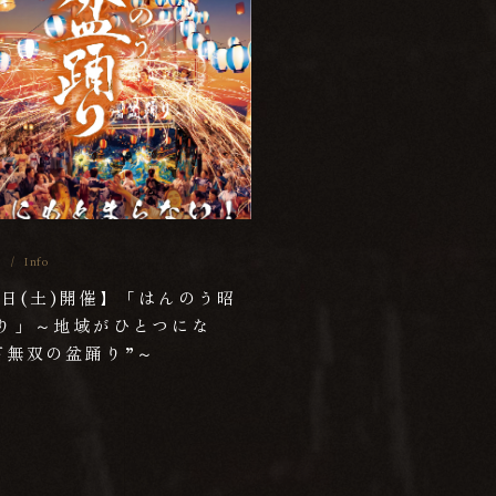
3
/
Info
8日(土)開催】「はんのう昭
り」～地域がひとつにな
下無双の盆踊り”～