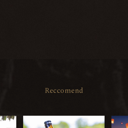
R
e
c
c
o
m
e
n
d