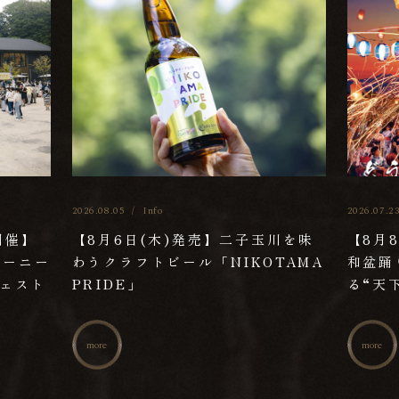
2026.08.05
/
Info
2026.07.2
開催】
【8月6日(木)発売】二子玉川を味
【8月
ャーニー
わうクラフトビール「NIKOTAMA
和盆踊
フェスト
PRIDE」
る“天
more
more