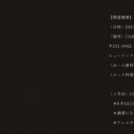
【開催概要】
〈日時〉2024
〈場所〉CARVA
〒231-006
ヒューリック
〈お一人様料
（コース料理
〈ご予約〉CAR
＊8月4日(
＊満席にな
＊アレルギ