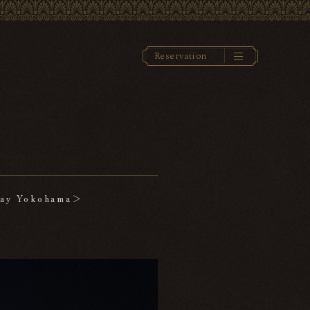
R
e
s
e
r
v
a
t
i
o
n
 Yokohama＞