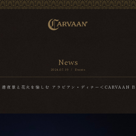
N
e
w
s
2024.07.19
/
Events
】港夜景と花火を愉しむ アラビアン・ディナー＜CARVAAN Bay