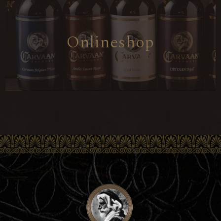
O
n
l
i
n
e
s
h
o
p