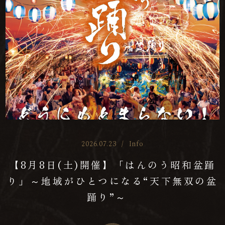
2026.07.23
/
Info
【8月8日(土)開催】「はんのう昭和盆踊
り」～地域がひとつになる“天下無双の盆
踊り”～