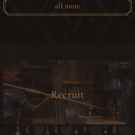
a
l
l
m
o
r
e
R
e
c
r
u
i
t