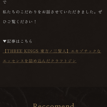
で
私たちのこだわりをお話させていただきました。ぜ
ひご覧ください！
▼記事はこちら
【THREE KINGS 東方ノ三賢人】エキゾチックな
エッセンスを詰め込んだクラフトジン
R
e
c
c
o
m
e
n
d