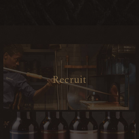
R
e
c
r
u
i
t