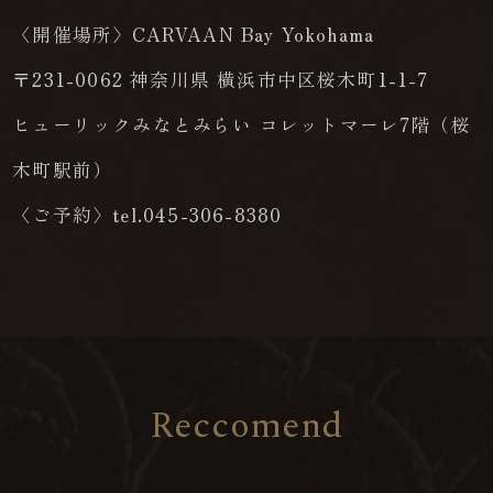
〈開催場所〉CARVAAN Bay Yokohama
〒231-0062 神奈川県 横浜市中区桜木町1-1-7
ヒューリックみなとみらい コレットマーレ7階（桜
木町駅前）
〈ご予約〉tel.045-306-8380
R
e
c
c
o
m
e
n
d