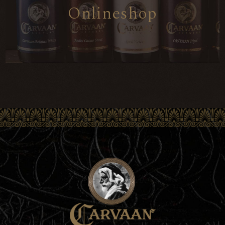
O
n
l
i
n
e
s
h
o
p