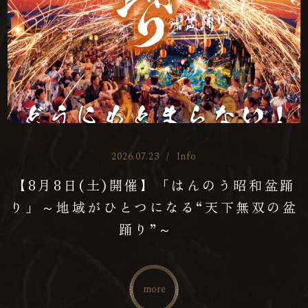
2026.07.23
/
Info
【8月8日(土)開催】「はんのう昭和盆踊
り」～地域がひとつになる“天下無双の盆
踊り”～
more