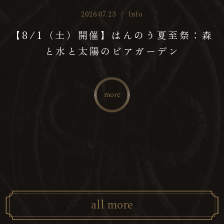
2026.07.23
/
Info
【8/1（土）開催】はんのう夏至祭：森
と水と太陽のビアガーデン
more
a
l
l
m
o
r
e